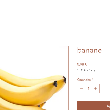
banane
Prix
0,98 €
1,96 €
/
1kg
1,96 €
pour
Quantité
*
1
Kilogramme
Aj