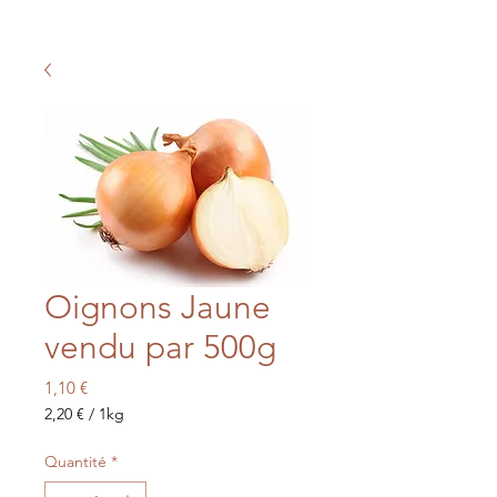
Oignons Jaune
vendu par 500g
Prix
1,10 €
2,20 €
/
1kg
2,20 €
pour
Quantité
*
1