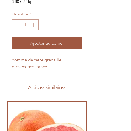
3,80 €
/
1kg
3,80 €
pour
Quantité
*
1
Kilogramme
Ajouter au panier
pomme de terre grenaille
provenance france
Articles similaires